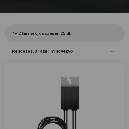
1–12 termék, összesen 25 db
Sorted
by
price:
low
to
high