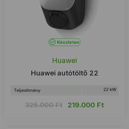
Készleten
Huawei
Huawei autótöltő 22
22 kW
Teljesítmény
Original
Curren
325.000
Ft
219.000
Ft
price
price
was:
is:
325.000 Ft.
219.000