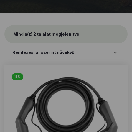
Mind a(z) 2 találat megjelenítve
Sorted
by
price:
low
to
high
15%