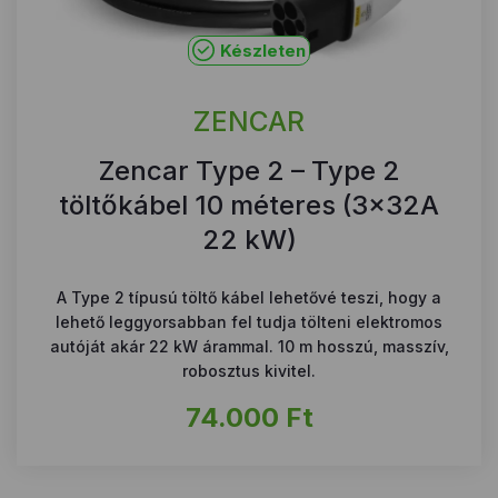
Készleten
ZENCAR
Zencar Type 2 – Type 2
töltőkábel 10 méteres (3x32A
22 kW)
A Type 2 típusú töltő kábel lehetővé teszi, hogy a
lehető leggyorsabban fel tudja tölteni elektromos
autóját akár 22 kW árammal. 10 m hosszú, masszív,
robosztus kivitel.
74.000
Ft