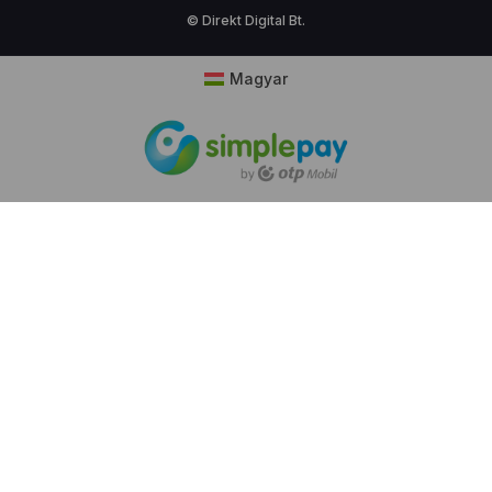
© Direkt Digital Bt.
Magyar
Cookie hozzájárulás
Weboldalunk sütiket (cookie) használ működése
folyamán, hogy a legjobb felhasználói élményt
nyújthassa Önnek, továbbá látogatottsága mérése
céljából. A sütik használatát bármikor letilthatja!
Bővebb információkat erről
Adatkezelési
tájékoztatónk
ban olvashat.
Ajánlott beállítások használata