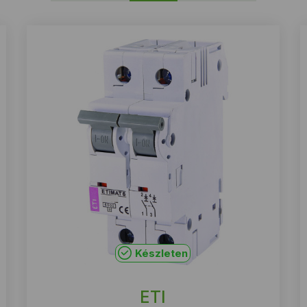
Készleten
ETI