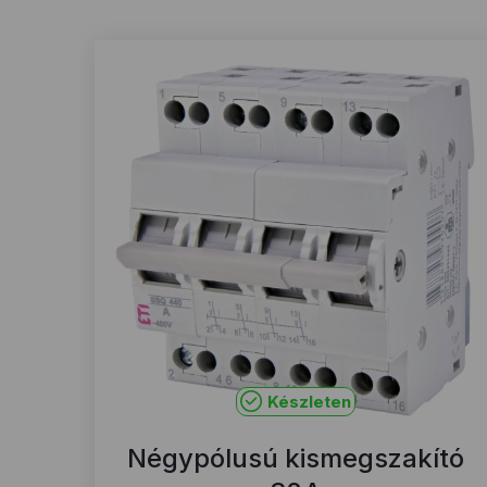
Készleten
Négypólusú kismegszakító