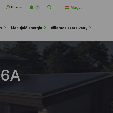
Fiókom
0
Magyar
ás
Megújuló energia
Villamos szerelvény
16A