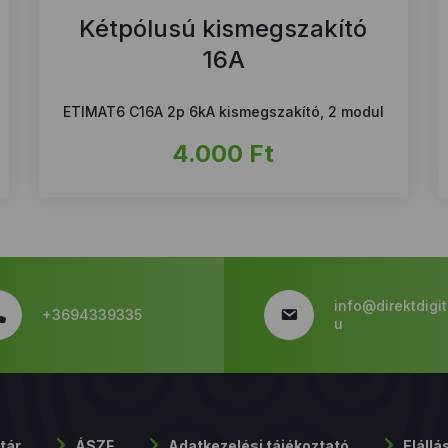
Kétpólusú kismegszakító
16A
ETIMAT6 C16A 2p 6kA kismegszakító, 2 modul
4.000
Ft
info@direktdigit
+3694339335
u
tár
ÁSZF
Adatkezelési tájékoztató
Elállá