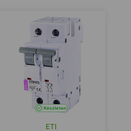
Készleten
ETI