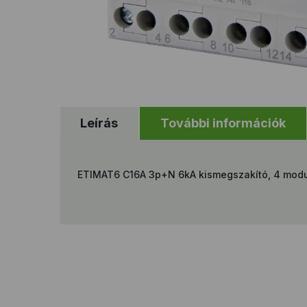
Leírás
További információk
ETIMAT6 C16A 3p+N 6kA kismegszakító, 4 mod