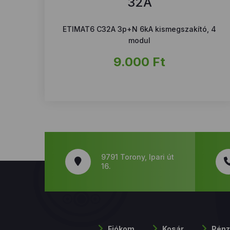
32A
ETIMAT6 C32A 3p+N 6kA kismegszakító, 4
modul
9.000
Ft
9791 Torony, Ipari út
16.
Fiókom
Kosár
Pénz