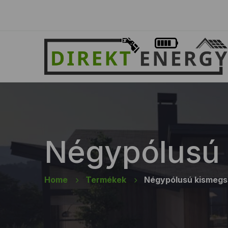
Négypólusú 
Home
Termékek
Négypólusú kismegs