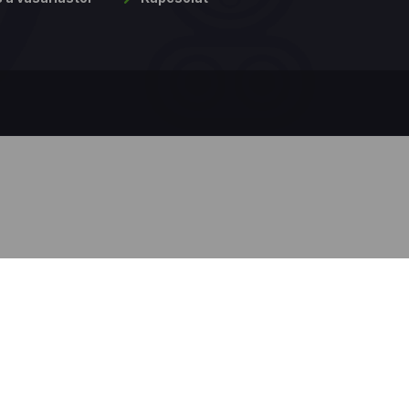
obb
ból.
lési