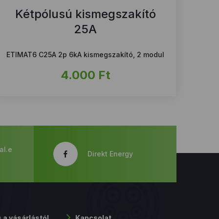
Kétpólusú kismegszakító
25A
ETIMAT6 C25A 2p 6kA kismegszakító, 2 modul
4.000
Ft
al.e
Direkt Energy
s a vásárlástól
Kapcsolat