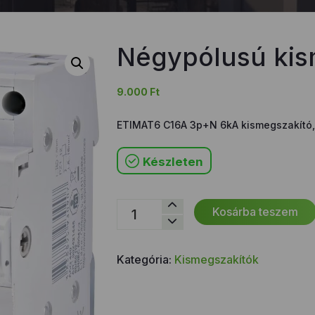
Négypólusú kis
9.000
Ft
ETIMAT6 C16A 3p+N 6kA kismegszakító,
Készleten
Négypólusú
Kosárba teszem
kismegszakító
16A
mennyiség
Kategória:
Kismegszakítók