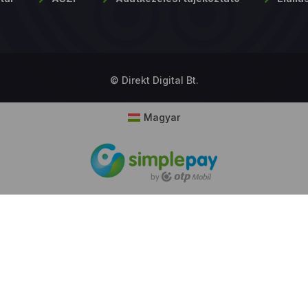
© Direkt Digital Bt.
Magyar
okie hozzájárulás
boldalunk sütiket (cookie) használ működése folyamán, hogy a legj
használói élményt nyújthassa Önnek, továbbá látogatottsága mérése céljá
ütik használatát bármikor letilthatja! Bővebb információkat erről
Adatkeze
ékoztatónk
ban olvashat.