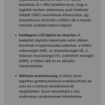
kialakítás (3 × 16A) lehetővé teszi, hogy a
legtöbb modern elektromos autó fedélzeti
töltőjét (OBC) maximálisan kihasználja, így
drasztikusan lerövidül a töltési idő a normál
hálózati csatlakozókhoz képest.
Intelligens LCD kijelző és vezérlés:
A
beépített digitális képernyőn valós időben
követheti a legfontosabb adatokat: a töltési
sebességet (kW), az áramerősséget (A), a
hálózati feszültséget (V), a betöltött energiát
(kWh), a töltési időt és az aktuális
hőmérsékletet.
Állítható áramerősség:
A töltési áram
egyetlen gombnyomással szabályozható az
autó és a hálózat teherbírásának
megfelelően. Ezzel elkerülhető a ház
elektromos rendszerének túlterhelése