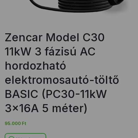
Zencar Model C30
11kW 3 fázisú AC
hordozható
elektromosautó-töltő
BASIC (PC30-11kW
3x16A 5 méter)
95.000
Ft