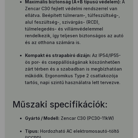
Maximális biztonság (A+B típusú védelem):
A
Zencar C30 fejlett védelmi rendszerrel van
ellátva. Beépített túlmeram-, túlfeszültség-,
alul feszültség-, szivárgás- (RCD),
túlmelegedés- és villámvédelemmel
rendelkezik, így teljesen biztonságos az autó
és az otthona számára is.
Kompakt és strapabíró dizájn:
Az IP54/IP55-
ös por- és cseppállóságának köszönhetően
zárt térben és a szabadban is megbízhatóan
működik. Ergonomikus Type 2 csatlakozója
tartós, napi szintű használatra lett tervezve.
Műszaki specifikációk:
Gyártó / Modell:
Zencar C30 (PC30-11kW)
Típus:
Hordozható AC elektromosautó-töltő
(ICCPD)