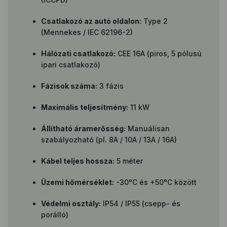
Csatlakozó az autó oldalon:
Type 2
(Mennekes / IEC 62196-2)
Hálózati csatlakozó:
CEE 16A (piros, 5 pólusú
ipari csatlakozó)
Fázisok száma:
3 fázis
Maximális teljesítmény:
11 kW
Állítható áramerősség:
Manuálisan
szabályozható (pl. 8A / 10A / 13A / 16A)
Kábel teljes hossza:
5 méter
Üzemi hőmérséklet:
-30°C és +50°C között
Védelmi osztály:
IP54 / IP55 (csepp- és
porálló)