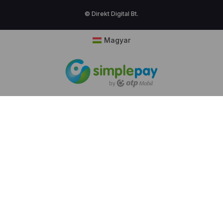
© Direkt Digital Bt.
Magyar
Cookie hozzájárulás
Weboldalunk sütiket (cookie) használ működése
folyamán, hogy a legjobb felhasználói élményt
nyújthassa Önnek, továbbá látogatottsága mérése
céljából. A sütik használatát bármikor letilthatja!
Bővebb információkat erről
Adatkezelési
tájékoztatónk
ban olvashat.
Ajánlott beállítások használata