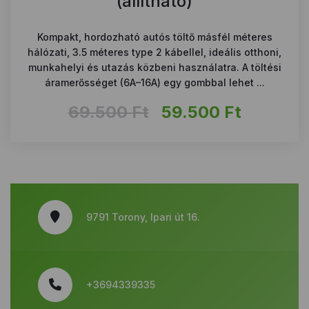
(állítható)
Kompakt, hordozható autós töltő másfél méteres
hálózati, 3.5 méteres type 2 kábellel, ideális otthoni,
munkahelyi és utazás közbeni használatra. A töltési
áramerősséget (6A–16A) egy gombbal lehet ...
Original
Current
69.500
Ft
59.500
Ft
price
price
was:
is:
69.500 Ft.
59.500 
9791 Torony, Ipari út 16.
+3694339335