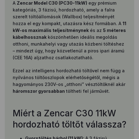
A
Zencar Model C30 (PC30-11kW)
egy prémium
kategóriás, 3 fázisú, hordozható, amely a falra
szerelt töltőállomások (Wallbox) teljesítményét
hozza el egy kompakt, utazásra kész formában. A
11
kW-os maximális teljesítménynek
és az
5 méteres
kábelhossznak
köszönhetően ideális megoldás
otthoni, munkahelyi vagy utazás közbeni töltéshez
– mindezt úgy, hogy közvetlenül a piros ipari áramú
(CEE 16A) aljzathoz csatlakoztatható.
Ezzel az intelligens hordozható töltővel nem függ a
nyilvános töltőoszlopok elérhetőségétől, mégis a
hagyományos 230V-os „otthoni” vésztöltőknél akár
háromszor gyorsabban
töltheti fel járművét.
Miért a Zencar C30 11kW
hordozható töltőt válassza?
Gyorstöltés bárhol (11 kW):
A 3 fázisú