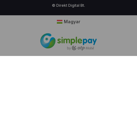
© Direkt Digital Bt.
Magyar
Cookie hozzájárulás
Weboldalunk sütiket (cookie) használ működése
folyamán, hogy a legjobb felhasználói élményt
nyújthassa Önnek, továbbá látogatottsága mérése
céljából. A sütik használatát bármikor letilthatja!
Bővebb információkat erről
Adatkezelési
tájékoztatónk
ban olvashat.
Ajánlott beállítások használata