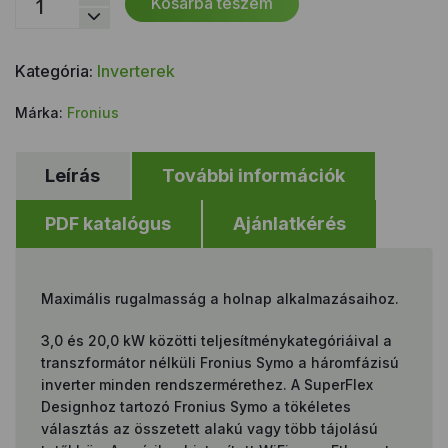
Kosárba teszem
Symo
4.5-
3-
Kategória:
Inverterek
M
mennyiség
Márka:
Fronius
Leírás
További információk
PDF katalógus
Ajánlatkérés
Maximális rugalmasság a holnap alkalmazásaihoz.
3,0 és 20,0 kW közötti teljesítménykategóriáival a
transzformátor nélküli Fronius Symo a háromfázisú
inverter minden rendszermérethez. A SuperFlex
Designhoz tartozó Fronius Symo a tökéletes
választás az összetett alakú vagy több tájolású