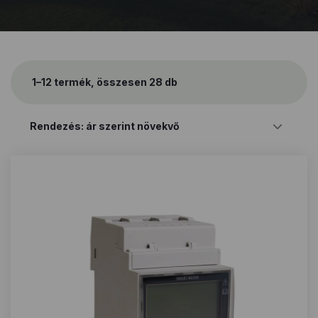
1–12 termék, összesen 28 db
Sorted
by
price:
low
to
high