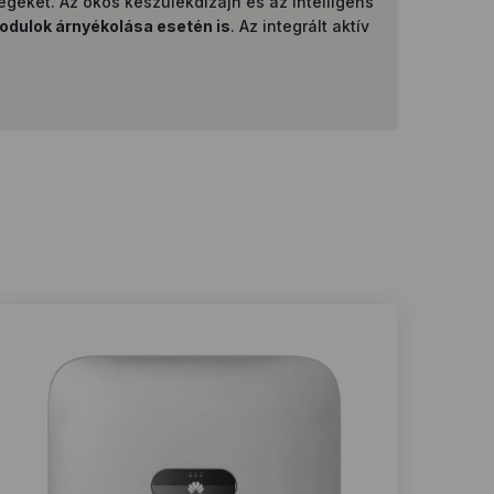
geket. Az okos készülékdizájn és az intelligens
odulok árnyékolása esetén is
. Az integrált aktív