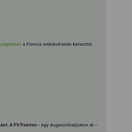
rszágokban
a Fronius webáruházán keresztül
ást. A PV Pointon
– egy dugaszolóaljzaton át –