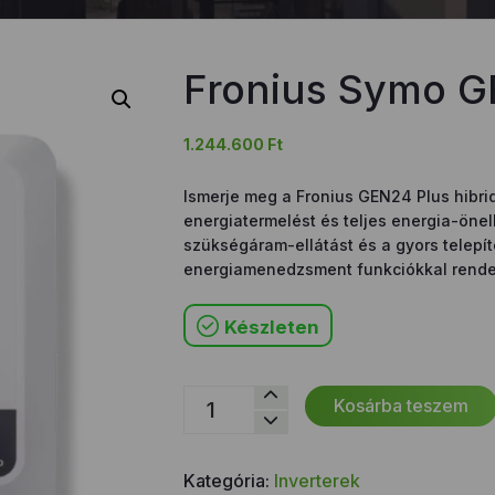
Fronius Symo G
1.244.600
Ft
Ismerje meg a Fronius GEN24 Plus hibrid
energiatermelést és teljes energia-önell
szükségáram-ellátást és a gyors telepít
energiamenedzsment funkciókkal rende
Készleten
Fronius
Kosárba teszem
Symo
GEN24
10.0
Kategória:
Inverterek