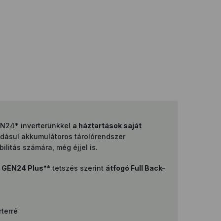
GEN24* inverterünkkel
a háztartások saját
áadásul akkumulátoros tárolórendszer
bilitás számára, még éjjel is.
s
GEN24 Plus**
tetszés szerint
átfogó Full Back-
rterré