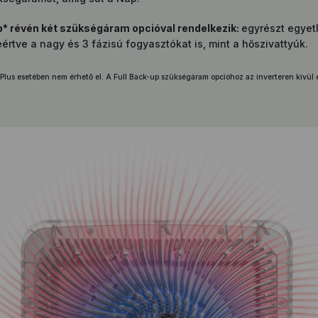
up* révén két szükségáram opcióval rendelkezik:
egyrészt egyet
értve a nagy és 3 fázisú fogyasztókat is, mint a hőszivattyúk.
lus esetében nem érhető el. A Full Back-up szükségáram opcióhoz az inverteren kívül