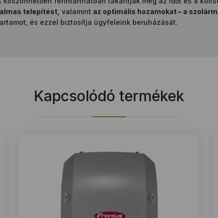
öszönhetően fenntarthatóan takarítják meg az időt és a költsé
almas telepítést,
valamint
az optimális hozamokat – a szolárm
artamot, és ezzel biztosítja ügyfeleink beruházását.
Kapcsolódó termékek