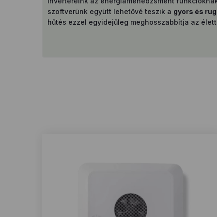
Invertereink az energiamenedzsment funkcióknak k
szoftverünk együtt lehetővé teszik a
gyors és rug
hűtés ezzel egyidejűleg meghosszabbítja az élett