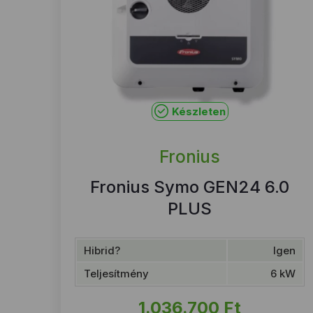
Készleten
Fronius
Fronius Symo GEN24 6.0
PLUS
Hibrid?
Igen
Teljesítmény
6 kW
1.036.700
Ft