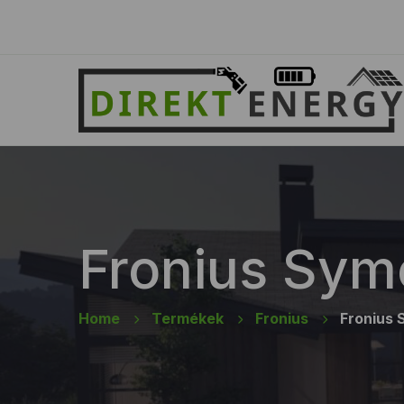
Fronius Sym
Home
Termékek
Fronius
Fronius 