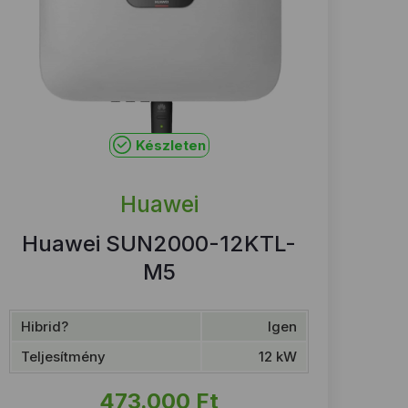
Készleten
Huawei
Huawei SUN2000-12KTL-
M5
Hibrid?
Igen
Teljesítmény
12 kW
473.000
Ft