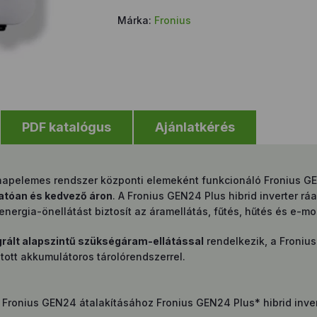
PLUS
mennyiség
Márka:
Fronius
PDF katalógus
Ajánlatkérés
 A napelemes rendszer központi elemeként funkcionáló Fronius 
atóan és kedvező áron
. A Fronius GEN24 Plus hibrid inverter r
 energia-önellátást biztosít az áramellátás, fűtés, hűtés és e-mo
grált alapszintű szükségáram-ellátással
rendelkezik, a Froniu
tott akkumulátoros tárolórendszerrel.
a Fronius GEN24 átalakításához Fronius GEN24 Plus* hibrid inve