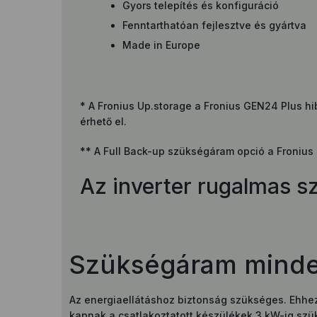
Gyors telepítés és konfiguráció
Fenntarthatóan fejlesztve és gyártva
Made in Europe
* A Fronius Up.storage a Fronius GEN24 Plus hibr
érhető el.
** A Full Back-up szükségáram opció a Fronius
Az inverter rugalmas 
Szükségáram minde
Az energiaellátáshoz biztonság szükséges. Ehhez
kapnak a csatlakoztatott készülékek 3 kW-ig szü