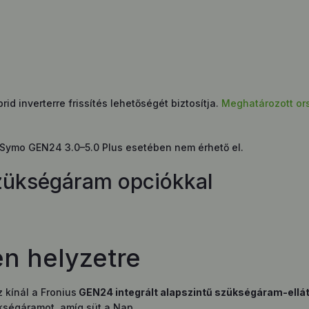
id inverterre frissítés lehetőségét biztosítja.
Meghatározott o
 Symo GEN24 3.0–5.0 Plus esetében nem érhető el.
szükségáram opciókkal
n helyzetre
 kínál a Fronius
GEN24 integrált alapszintű szükségáram-ellát
kségáramot, amíg süt a Nap.