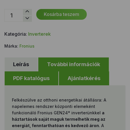
Fronius
Kosárba teszem
Symo
GEN24
4.0
Kategória:
Inverterek
mennyiség
Márka:
Fronius
Leírás
További információk
PDF katalógus
Ajánlatkérés
Felkészülve az otthoni energetikai átállásra: A
napelemes rendszer központi elemeként
funkcionáló Fronius GEN24* inverterünkkel
a
háztartások saját maguk termelhetik meg az
energiát, fenntarthatóan és kedvező áron
. A