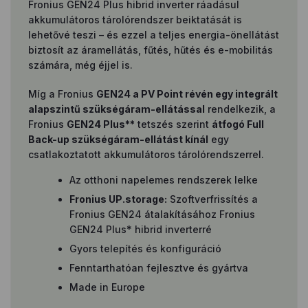
Fronius GEN24 Plus hibrid inverter ráadásul
akkumulátoros tárolórendszer beiktatását is
lehetővé teszi – és ezzel a teljes energia-önellátást
biztosít az áramellátás, fűtés, hűtés és e-mobilitás
számára, még éjjel is.
Míg a Fronius
GEN24 a PV Point révén egy integrált
alapszintű szükségáram-ellátással
rendelkezik, a
Fronius
GEN24 Plus**
tetszés szerint
átfogó Full
Back-up szükségáram-ellátást kínál
egy
csatlakoztatott akkumulátoros tárolórendszerrel.
Az otthoni napelemes rendszerek lelke
Fronius UP.storage:
Szoftverfrissítés a
Fronius GEN24 átalakításához Fronius
GEN24 Plus* hibrid inverterré
Gyors telepítés és konfiguráció
Fenntarthatóan fejlesztve és gyártva
Made in Europe