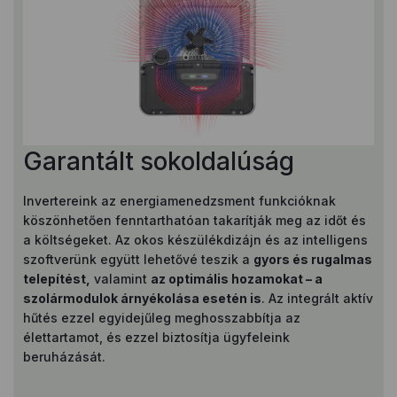
Garantált sokoldalúság
Invertereink az energiamenedzsment funkcióknak
köszönhetően fenntarthatóan takarítják meg az időt és
a költségeket. Az okos készülékdizájn és az intelligens
szoftverünk együtt lehetővé teszik a
gyors és rugalmas
telepítést,
valamint
az optimális hozamokat – a
szolármodulok árnyékolása esetén is
. Az integrált aktív
hűtés ezzel egyidejűleg meghosszabbítja az
élettartamot, és ezzel biztosítja ügyfeleink
beruházását.