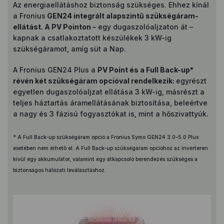
Az energiaellátáshoz biztonság szükséges. Ehhez kínál
a Fronius
GEN24 integrált alapszintű szükségáram-
ellátást. A PV Pointon
– egy dugaszolóaljzaton át –
kapnak a csatlakoztatott készülékek 3 kW-ig
szükségáramot, amíg süt a Nap.
A Fronius GEN24 Plus a
PV Point és a Full Back-up*
révén két szükségáram opcióval rendelkezik:
egyrészt
egyetlen dugaszolóaljzat ellátása 3 kW-ig, másrészt a
teljes háztartás áramellátásának biztosítása, beleértve
a nagy és 3 fázisú fogyasztókat is, mint a hőszivattyúk.
* A Full Back-up szükségáram opció a Fronius Symo GEN24 3.0–5.0 Plus
esetében nem érhető el. A Full Back-up szükségáram opcióhoz az inverteren
kívül egy akkumulátor, valamint egy átkapcsoló berendezés szükséges a
biztonságos hálózati leválasztáshoz.