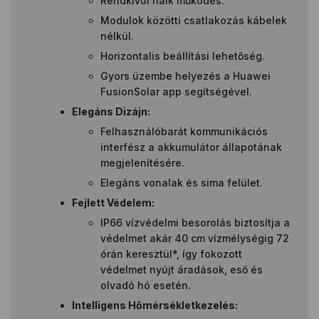
Rendkívül halk működés.
Modulok közötti csatlakozás kábelek
nélkül.
Horizontalis beállítási lehetőség.
Gyors üzembe helyezés a Huawei
FusionSolar app segítségével.
Elegáns Dizájn:
Felhasználóbarát kommunikációs
interfész a akkumulátor állapotának
megjelenítésére.
Elegáns vonalak és sima felület.
Fejlett Védelem:
IP66 vízvédelmi besorolás biztosítja a
védelmet akár 40 cm vízmélységig 72
órán keresztül*, így fokozott
védelmet nyújt áradások, eső és
olvadó hó esetén.
Intelligens Hőmérsékletkezelés: