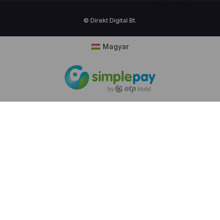
© Direkt Digital Bt.
Magyar
Cookie hozzájárulás
Weboldalunk sütiket (cookie) használ működése
folyamán, hogy a legjobb felhasználói élményt
nyújthassa Önnek, továbbá látogatottsága mérése
céljából. A sütik használatát bármikor letilthatja!
Bővebb információkat erről
Adatkezelési
tájékoztatónk
ban olvashat.
Ajánlott beállítások használata