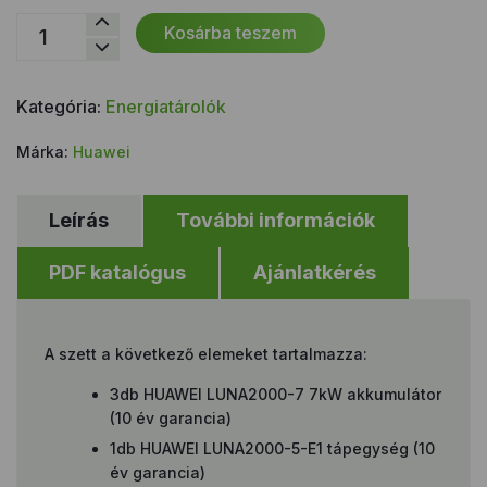
Huawei
Kosárba teszem
LUNA2000
21
kWh
Kategória:
Energiatárolók
energiatároló
szett
Márka:
Huawei
mennyiség
Leírás
További információk
PDF katalógus
Ajánlatkérés
A szett a következő elemeket tartalmazza:
3db HUAWEI LUNA2000-7 7kW akkumulátor
(10 év garancia)
1db HUAWEI LUNA2000-5-E1 tápegység (10
év garancia)