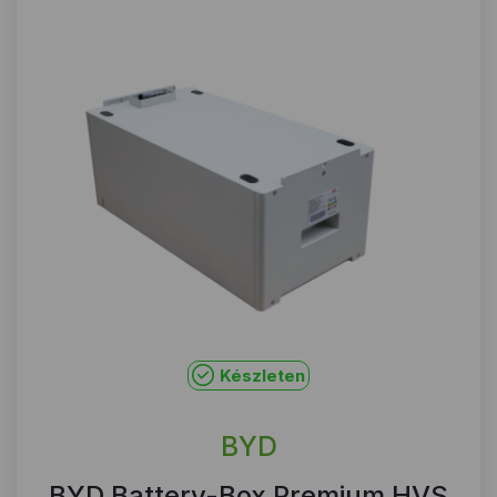
Készleten
BYD
BYD Battery-Box Premium HVS