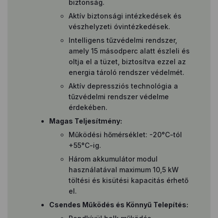
biztonság.
Aktív biztonsági intézkedések és
vészhelyzeti óvintézkedések.
Intelligens tűzvédelmi rendszer,
amely 15 másodperc alatt észleli és
oltja el a tüzet, biztosítva ezzel az
energia tároló rendszer védelmét.
Aktív depressziós technológia a
tűzvédelmi rendszer védelme
érdekében.
Magas Teljesítmény:
Működési hőmérséklet: -20°C-tól
+55°C-ig.
Három akkumulátor modul
használatával maximum 10,5 kW
töltési és kisütési kapacitás érhető
el.
Csendes Működés és Könnyű Telepítés: