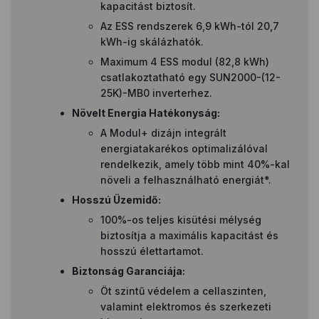
kapacitást biztosít.
Az ESS rendszerek 6,9 kWh-tól 20,7
kWh-ig skálázhatók.
Maximum 4 ESS modul (82,8 kWh)
csatlakoztatható egy SUN2000-(12-
25K)-MB0 inverterhez.
Növelt Energia Hatékonyság:
A Modul+ dizájn integrált
energiatakarékos optimalizálóval
rendelkezik, amely több mint 40%-kal
növeli a felhasználható energiát*.
Hosszú Üzemidő:
100%-os teljes kisütési mélység
biztosítja a maximális kapacitást és
hosszú élettartamot.
Biztonság Garanciája:
Öt szintű védelem a cellaszinten,
valamint elektromos és szerkezeti