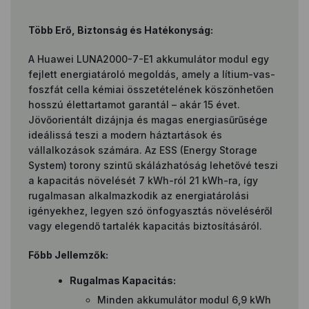
Több Erő, Biztonság és Hatékonyság:
A Huawei LUNA2000-7-E1 akkumulátor modul egy
fejlett energiatároló megoldás, amely a lítium-vas-
foszfát cella kémiai összetételének köszönhetően
hosszú élettartamot garantál – akár 15 évet.
Jövőorientált dizájnja és magas energiasűrűsége
ideálissá teszi a modern háztartások és
vállalkozások számára. Az ESS (Energy Storage
System) torony szintű skálázhatóság lehetővé teszi
a kapacitás növelését 7 kWh-ról 21 kWh-ra, így
rugalmasan alkalmazkodik az energiatárolási
igényekhez, legyen szó önfogyasztás növeléséről
vagy elegendő tartalék kapacitás biztosításáról.
Főbb Jellemzők:
Rugalmas Kapacitás:
Minden akkumulátor modul 6,9 kWh