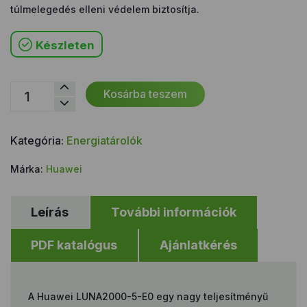
túlmelegedés elleni védelem biztosítja.
Készleten
Huawei
Kosárba teszem
LUNA2000-
5-
E0
Kategória:
Energiatárolók
5kW
akkumulátor
Márka:
Huawei
mennyiség
Leírás
További információk
PDF katalógus
Ajánlatkérés
A Huawei LUNA2000-5-E0 egy nagy teljesítményű