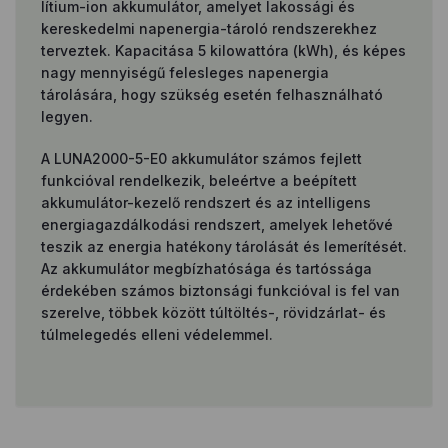
lítium-ion akkumulátor, amelyet lakossági és
kereskedelmi napenergia-tároló rendszerekhez
terveztek. Kapacitása 5 kilowattóra (kWh), és képes
nagy mennyiségű felesleges napenergia
tárolására, hogy szükség esetén felhasználható
legyen.
A LUNA2000-5-E0 akkumulátor számos fejlett
funkcióval rendelkezik, beleértve a beépített
akkumulátor-kezelő rendszert és az intelligens
energiagazdálkodási rendszert, amelyek lehetővé
teszik az energia hatékony tárolását és lemerítését.
Az akkumulátor megbízhatósága és tartóssága
érdekében számos biztonsági funkcióval is fel van
szerelve, többek között túltöltés-, rövidzárlat- és
túlmelegedés elleni védelemmel.