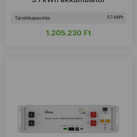
5.1 kWh
Tárolókapacitás
1.205.230
Ft