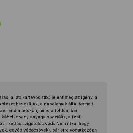
s, állati kártevők stb.) jelent meg az igény, a
ötését biztosítják, a napelemek által termelt
re mind a tetőkön, mind a földön, bár
 kábelköpeny anyaga speciális, a fenti
t – kettős szigetelés védi. Nem ritka, hogy
sövek, egyéb védőcsövek), bár erre vonatkozóan