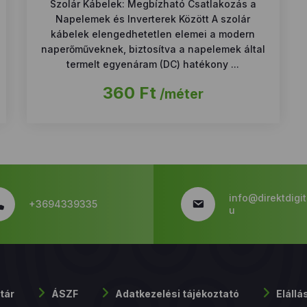
Szolár Kábelek: Megbízható Csatlakozás a
Napelemek és Inverterek Között A szolár
kábelek elengedhetetlen elemei a modern
naperőműveknek, biztosítva a napelemek által
termelt egyenáram (DC) hatékony ...
360
Ft
/méter
info@direktdigit
+3694339335
u
tár
ÁSZF
Adatkezelési tájékoztató
Elállá