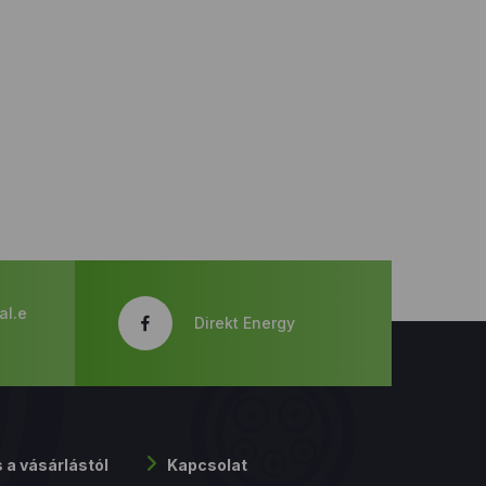
al.e
Direkt Energy
s a vásárlástól
Kapcsolat