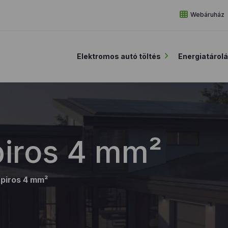
Webáruház
Elektromos autó töltés
Energiatárol
piros 4 mm²
 piros 4 mm²