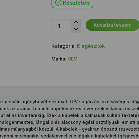
Készleten
Solar
Kosárba teszem
kábel
piros
4
Kategória:
Kiegészítők
mm²
mennyiség
Márka:
OEM
eciális igénybevételek miatt (UV sugárzás, szélsőséges időjárá
elek az áramot termelő napelemek és inverterek villamos összek
 el az inverterekig. Ezek a kábelek alkalmasak kültéri fektetés
halogénmentes, lángálló és alacsony égési osztályúak, emiatt a
lmas műanyagból készül. A kábelek – gyakran ónozott rézvezetői
 további mechanikai védelemmel is ellátják a kábeleket (gégec