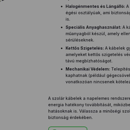
Halogénmentes és Lángálló:
A 
égési osztályúak, ami biztons
is.
Speciális Anyaghasználat:
A ká
műanyagból készül, amely elle
sérüléseknek.
Kettős Szigetelés:
A kábelek gy
amelyeket kettős szigetelés véd
távú megbízhatóságot.
Mechanikai Védelem:
Telepítés
kaphatnak (például gégecsövek
vonatkozóan nincsenek kötelez
A szolár kábelek a napelemes rendszere
energia hatékony továbbítását, miközbe
hatásoknak is. Válassza a minőségi szo
biztonság érdekében.