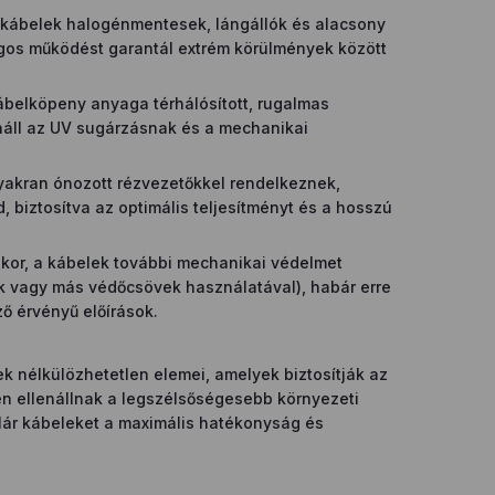
kábelek halogénmentesek, lángállók és alacsony
ágos működést garantál extrém körülmények között
belköpeny anyaga térhálósított, rugalmas
náll az UV sugárzásnak és a mechanikai
akran ónozott rézvezetőkkel rendelkeznek,
, biztosítva az optimális teljesítményt és a hosszú
kor, a kábelek további mechanikai védelmet
 vagy más védőcsövek használatával), habár erre
ő érvényű előírások.
k nélkülözhetetlen elemei, amelyek biztosítják az
n ellenállnak a legszélsőségesebb környezeti
lár kábeleket a maximális hatékonyság és