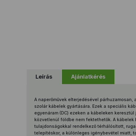
Leírás
Ajánlatkérés
A naperőművek elterjedésével párhuzamosan, a sp
szolár kábelek gyártására. Ezek a speciális káb
egyenáram (DC) ezeken a kábeleken keresztül jut
közvetlenül földbe nem fektethetők. A kábelek 
tulajdonságokkal rendelkező térhálósított, ruga
telepítéskor, a különleges igénybevétel miatt,