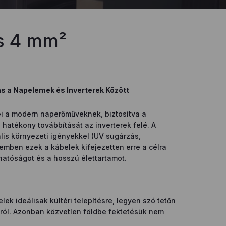
os 4 mm²
s a Napelemek és Inverterek Között
i a modern naperőműveknek, biztosítva a
hatékony továbbítását az inverterek felé. A
lis környezeti igényekkel (UV sugárzás,
zemben ezek a kábelek kifejezetten erre a célra
zhatóságot és a hosszú élettartamot.
lek ideálisak kültéri telepítésre, legyen szó tetőn
ról. Azonban közvetlen földbe fektetésük nem