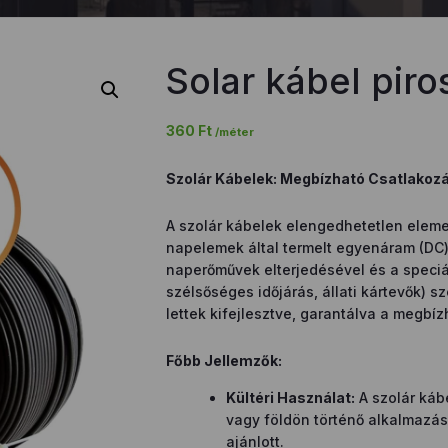
Solar kábel pir
360
Ft
/méter
Szolár Kábelek: Megbízható Csatlakozá
A szolár kábelek elengedhetetlen eleme
napelemek által termelt egyenáram (DC) 
naperőművek elterjedésével és a speciá
szélsőséges időjárás, állati kártevők) s
lettek kifejlesztve, garantálva a megbí
Főbb Jellemzők:
Kültéri Használat:
A szolár kábe
vagy földön történő alkalmazás
ajánlott.