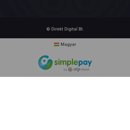
© Direkt Digital Bt.
Magyar
okie hozzájárulás
boldalunk sütiket (cookie) használ működése folyamán, hogy a legj
használói élményt nyújthassa Önnek, továbbá látogatottsága mérése céljá
ütik használatát bármikor letilthatja! Bővebb információkat erről
Adatkeze
ékoztatónk
ban olvashat.