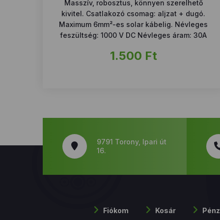
Masszív, robosztus, könnyen szerelhető
kivitel. Csatlakozó csomag: aljzat + dugó.
Maximum 6mm²-es solar kábelig. Névleges
feszültség: 1000 V DC Névleges áram: 30A
1.500
Ft
9791 Torony, Ipari út
16.
Fiókom
Kosár
Pénz