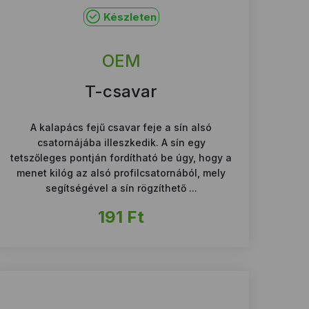
Készleten
OEM
T-csavar
A kalapács fejű csavar feje a sín alsó
csatornájába illeszkedik. A sín egy
tetszőleges pontján fordítható be úgy, hogy a
menet kilóg az alsó profilcsatornából, mely
segítségével a sín rögzíthető ...
191
Ft