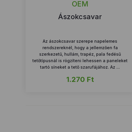
OEM
Ászokcsavar
Az ászokcsavar szerepe napelemes
rendszereknél, hogy a jellemzően fa
szerkezetű, hullám, trapéz, pala fedésű
tetőtípusnál is rögzíteni lehessen a paneleket
tartó síneket a tető szarufájához. Az ...
1.270
Ft