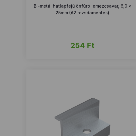
Bi-metál hatlapfejű önfúró lemezcsavar, 6,0 ×
25mm (A2 rozsdamentes)
254
Ft