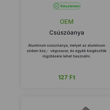
Készleten
OEM
Csúszóanya
Alumínium csúszóanya, melyet az alumínium
sínben köz,- végcsavar, és egyéb kiegészítők
rögzítésére lehet használni.
127
Ft