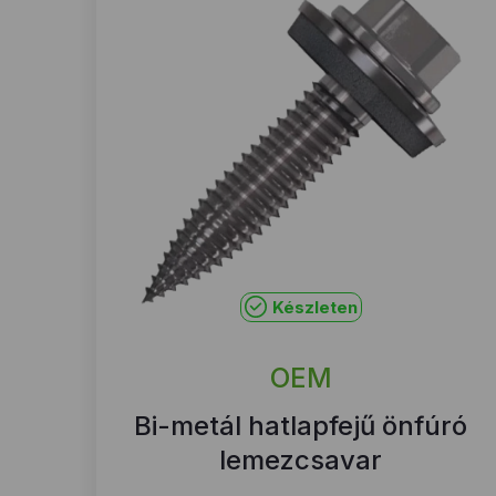
Készleten
OEM
Bi-metál hatlapfejű önfúró
lemezcsavar