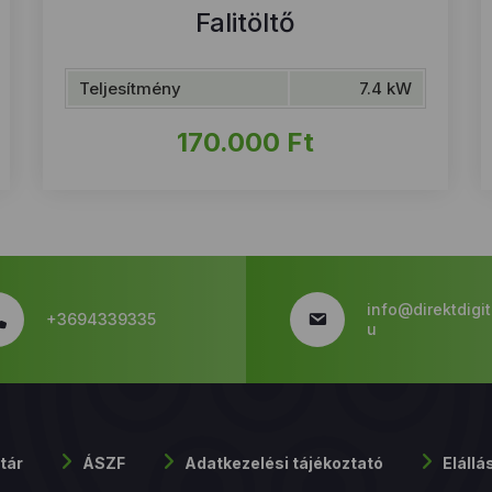
Falitöltő
Teljesítmény
7.4 kW
170.000
Ft
info@direktdigit
+3694339335
u
tár
ÁSZF
Adatkezelési tájékoztató
Elállá