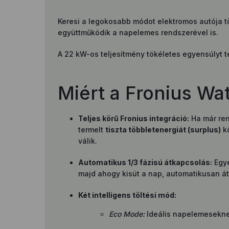
Keresi a legokosabb módot elektromos autója t
együttműködik a napelemes rendszerével is.
A 22 kW-os teljesítmény tökéletes egyensúlyt te
Miért a Fronius Wat
Teljes körű Fronius integráció:
Ha már ren
termelt
tiszta többletenergiát (surplus)
kö
válik.
Automatikus 1/3 fázisú átkapcsolás:
Egye
majd ahogy kisüt a nap, automatikusan átv
Két intelligens töltési mód:
Eco Mode:
Ideális napelemeseknek