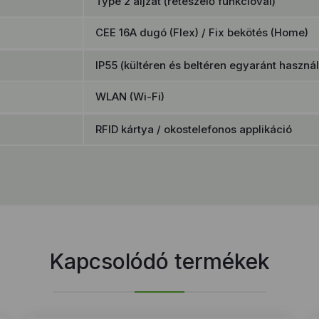
Type 2 aljzat (reteszelő funkcióval)
CEE 16A dugó (Flex) / Fix bekötés (Home)
IP55 (kültéren és beltéren egyaránt haszná
WLAN (Wi-Fi)
RFID kártya / okostelefonos applikáció
Kapcsolódó termékek