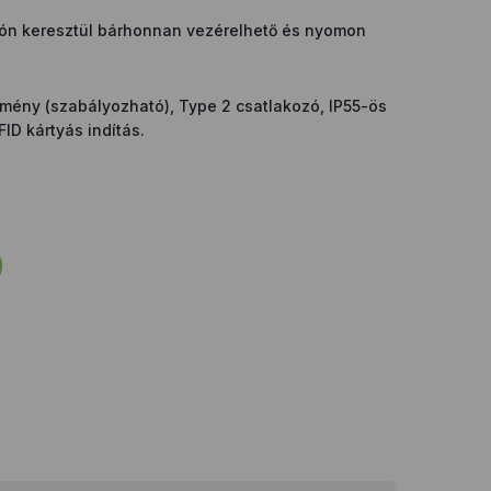
ción keresztül bárhonnan vezérelhető és nyomon
tmény (szabályozható), Type 2 csatlakozó, IP55-ös
FID kártyás indítás.