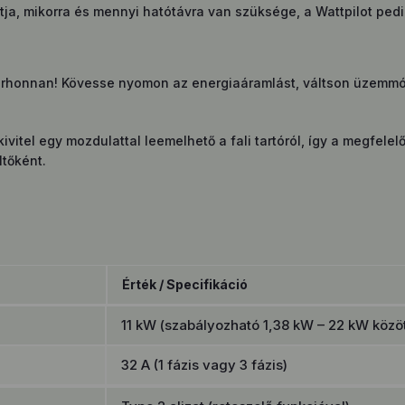
ja, mikorra és mennyi hatótávra van szüksége, a Wattpilot pedi
bárhonnan! Kövesse nyomon az energiaáramlást, váltson üzemmó
kivitel egy mozdulattal leemelhető a fali tartóról, így a megfe
ltőként.
Érték / Specifikáció
11 kW (szabályozható 1,38 kW – 22 kW közöt
32 A (1 fázis vagy 3 fázis)