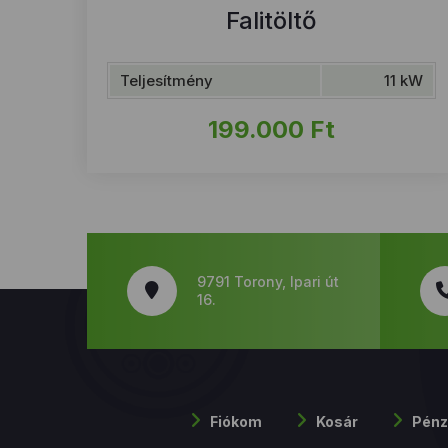
Falitöltő
Teljesítmény
11 kW
199.000
Ft
9791 Torony, Ipari út
16.
Fiókom
Kosár
Pénz