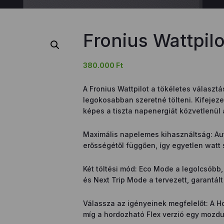
Fronius Wattpil
380.000
Ft
A Fronius Wattpilot a tökéletes választ
legokosabban szeretné tölteni. Kifejeze
képes a tiszta napenergiát közvetlenül 
Maximális napelemes kihasználtság: Aut
erősségétől függően, így egyetlen watt
Két töltési mód: Eco Mode a legolcsóbb
és Next Trip Mode a tervezett, garantált
Válassza az igényeinek megfelelőt: A Home
míg a hordozható Flex verzió egy mozdul