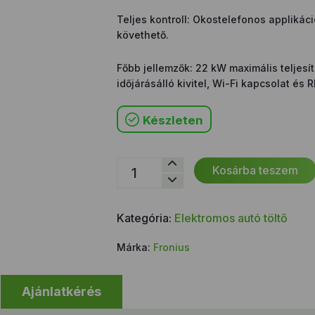
Teljes kontroll: Okostelefonos appliká
követhető.
Főbb jellemzők: 22 kW maximális teljesí
időjárásálló kivitel, Wi-Fi kapcsolat és R
Készleten
Fronius
Kosárba teszem
Wattpilot
Flex
Home
Kategória:
Elektromos autó töltő
22
kW
Márka:
Fronius
mennyiség
Ajánlatkérés