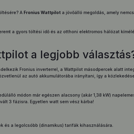
öltésére? A
Fronius Wattpilot
a jövőálló megoldás, amely nemcsa
remt a gyors töltési idő és az otthoni elektromos hálózat kímél
tpilot a legjobb választás
delkezik Fronius inverterrel, a Wattpilot másodpercek alatt int
zvetlenül az autó akkumulátorába irányítani, így a közleked
dülálló módon már egészen alacsony (akár 1,38 kW) napelemes tel
ált 3 fázisra. Egyetlen watt sem vész kárba!
 és a legolcsóbb (dinamikus) tarifák kihasználására.