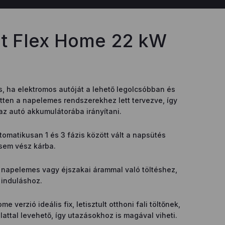
ot Flex Home 22 kW
ás, ha elektromos autóját a lehető legolcsóbban és
tten a napelemes rendszerekhez lett tervezve, így
az autó akkumulátorába irányítani.
omatikusan 1 és 3 fázis között vált a napsütés
 sem vész kárba.
, napelemes vagy éjszakai árammal való töltéshez,
 induláshoz.
 verzió ideális fix, letisztult otthoni fali töltőnek,
attal levehető, így utazásokhoz is magával viheti.