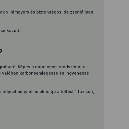
k villámgyors és biztonságos, de zseniálisan
ése között.
?
egrálható. Képes a napelemes rendszer által
ése valóban karbonsemlegessé és ingyenessé
jesítménynél is elindítja a töltést 1 fázison,