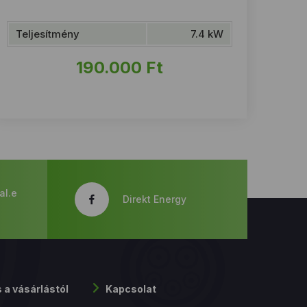
Teljesítmény
7.4 kW
190.000
Ft
al.e
Direkt Energy
s a vásárlástól
Kapcsolat