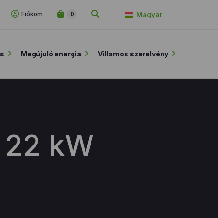
Fiókom
0
Magyar
ás
Megújuló energia
Villamos szerelvény
e 22 kW